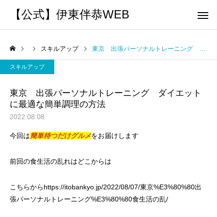
【公式】伊東伴恭WEB
スキルアップ
東京 出張パーソナルトレーニング ダイエットに最適な簡単調理の方法
スキルアップ
東京 出張パーソナルトレーニング ダイエット
に最適な簡単調理の方法
トレーナーとして
個別トレー
2022.08.08
パーソナルトレーニ
パーソナルトレーニ
今回は
簡単待つだけグルメ
をお届けします
ング
ング
キックボクシングで本当に
パーソナルトレーナー
痩せますか？｜元日本王者
び方｜失敗しない7つの
前回の食生活の乱れはどこからは
出張 講演 セミナー
運動・体操
が消費カロリーと週の回数
認ポイントを元日本王
こちらから
https://itobankyo.jp/2022/08/07/東京%E3%80%80出
で答えます
解説
張パーソナルトレーニング%E3%80%80食生活の乱/