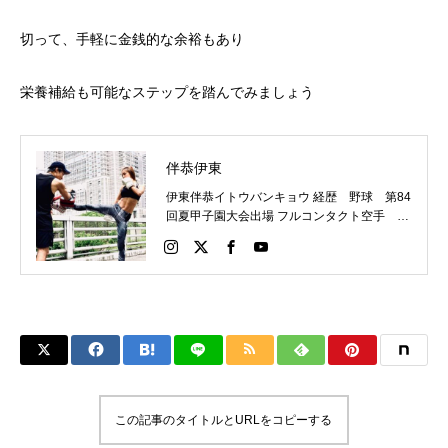
切って、手軽に金銭的な余裕もあり
栄養補給も可能なステップを踏んでみましょう
伴恭伊東
伊東伴恭イトウバンキョウ 経歴 野球 第84
回夏甲子園大会出場 フルコンタクト空手 日
本代表 キックボクシング JNETWORKスー
パーライト級新人王 FOKウェルター級王者
WMCライト級日本王者 トレーニング依頼は
こちらから 伊東伴恭HP https://itobankyo.jp/
この記事のタイトルとURLをコピーする