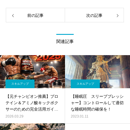
前の記事
次の記事
関連記事
スキルアップ
スキルアップ
【元チャンピオン推薦】プロ
【睡眠圧 スリーププレッシ
テイン＆アミノ酸キックボク
ャー】コントロールして適切
サーのための完全活用ガイド
な睡眠時間の確保を！
2025
2026.03.29
2023.01.11