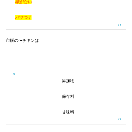
味がない
パサつく
市販の〜チキンは
添加物
保存料
甘味料