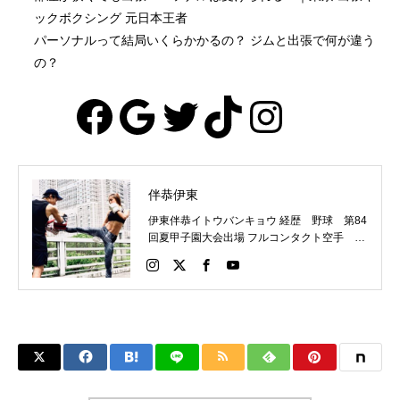
ックボクシング 元日本王者
パーソナルって結局いくらかかるの？ ジムと出張で何が違う
の？
Facebook
Google
Twitter
TikTok
Instagr
伴恭伊東
伊東伴恭イトウバンキョウ 経歴 野球 第84
回夏甲子園大会出場 フルコンタクト空手 日
本代表 キックボクシング JNETWORKスー
パーライト級新人王 FOKウェルター級王者
WMCライト級日本王者 トレーニング依頼は
こちらから 伊東伴恭HP https://itobankyo.jp/