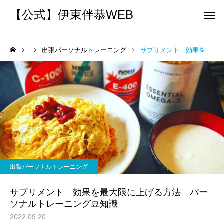
【公式】伊東伴恭WEB
出張パーソナルトレーニング
サプリメント 効果を最大限に上げる方法 パーソナルトレーニング豆知識
トレーナーとして
個別トレー
パーソナルトレーニ
パーソナルトレーニ
ング
ング
キックボクシングで本当に
パーソナルトレーナー
痩せますか？｜元日本王者
び方｜失敗しない7つの
出張パーソナルトレーニング
出張 講演 セミナー
運動・体操
が消費カロリーと週の回数
認ポイントを元日本王
サプリメント 効果を最大限に上げる方法 パー
で答えます
解説
ソナルトレーニング豆知識
2022.09.20