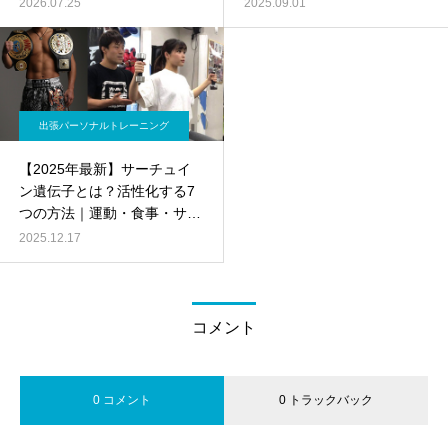
王者
2026.07.25
2025.09.01
出張パーソナルトレーニング
【2025年最新】サーチュイ
ン遺伝子とは？活性化する7
つの方法｜運動・食事・サプ
リを科学的に解説
2025.12.17
コメント
0 コメント
0 トラックバック