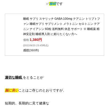
✅
睡眠
です
睡眠 サプリ スヤリッチ GABA 100mg テアニン トリプトフ
ァン 睡眠サプリ サプリメント メラトニン セロトニン テア
ニン ナイアシン 60粒 送料無料 休息 サポート ※ 睡眠薬 精
神安定剤 睡眠導入剤 に頼りたくない方へ
1,380円
価格:
(2022/9/20 23:45時点)
感想(360件)
適切な睡眠
をとることが
脳に良い
ことはご存じのとおりですが、
短期的、長期的に見て健康な