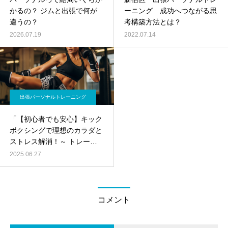
かるの？ ジムと出張で何が
ーニング 成功へつながる思
違うの？
考構築方法とは？
2026.07.19
2022.07.14
出張パーソナルトレーニング
「【初心者でも安心】キック
ボクシングで理想のカラダと
ストレス解消！～ トレーナ
ー経験10年のプロが伝える始
2025.06.27
め方～」
コメント