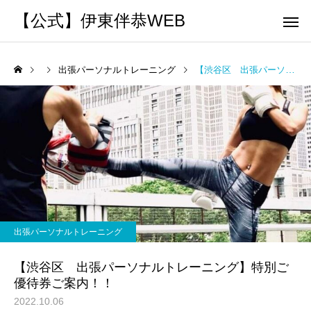
【公式】伊東伴恭WEB
出張パーソナルトレーニング
【渋谷区 出張パーソナルトレーニング】特別ご優待券ご案内！！
トレーナーとして
個別トレー
パーソナルトレーニ
パーソナルトレーニ
ング
ング
キックボクシングで本当に
パーソナルトレーナー
痩せますか？｜元日本王者
び方｜失敗しない7つの
出張パーソナルトレーニング
出張 講演 セミナー
運動・体操
が消費カロリーと週の回数
認ポイントを元日本王
【渋谷区 出張パーソナルトレーニング】特別ご
で答えます
解説
優待券ご案内！！
2022.10.06