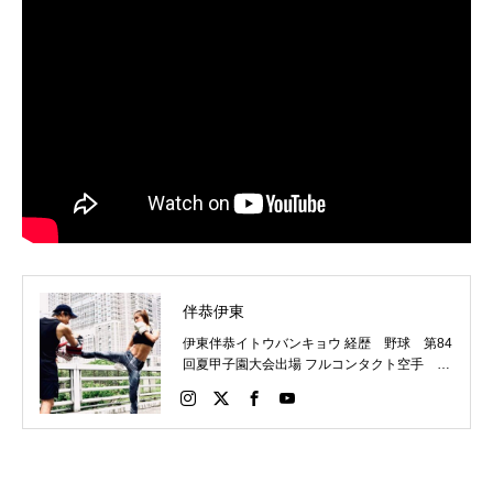
伴恭伊東
伊東伴恭イトウバンキョウ 経歴 野球 第84
回夏甲子園大会出場 フルコンタクト空手 日
本代表 キックボクシング JNETWORKスー
パーライト級新人王 FOKウェルター級王者
WMCライト級日本王者 トレーニング依頼は
こちらから 伊東伴恭HP https://itobankyo.jp/