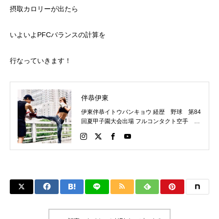
摂取カロリーが出たら
いよいよPFCバランスの計算を
行なっていきます！
伴恭伊東
伊東伴恭イトウバンキョウ 経歴 野球 第84
回夏甲子園大会出場 フルコンタクト空手 日
本代表 キックボクシング JNETWORKスー
パーライト級新人王 FOKウェルター級王者
WMCライト級日本王者 トレーニング依頼は
こちらから 伊東伴恭HP https://itobankyo.jp/