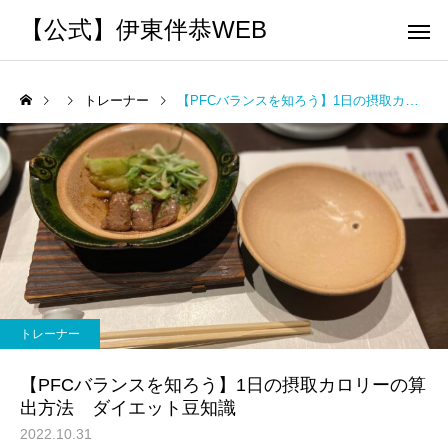
【公式】伊東伴恭WEB
トレーナー
【PFCバランスを知ろう】1日の摂取カロリーの算出方法 ダイエット豆知識
トレーナーとして
個別トレー
パーソナルトレーニ
パーソナルトレーニ
ング
ング
キックボクシングで本当に
パーソナルトレーナー
痩せますか？｜元日本王者
び方｜失敗しない7つの
トレーナー
出張 講演 セミナー
運動・体操
が消費カロリーと週の回数
認ポイントを元日本王
【PFCバランスを知ろう】1日の摂取カロリーの算
で答えます
解説
出方法 ダイエット豆知識
2022.10.31