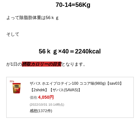
70-14=56Kg
よって除脂肪体重は56ｋｇ
そして
56ｋｇ×40＝2240kcal
が1日の
摂取カロリーの目安
となります。
ザバス ホエイプロテイン100 ココア味(980g)【sav03】
【2shdrk】【ザバス(SAVAS)】
4,050円
価格:
(2022/10/31 10:14時点)
感想(1372件)