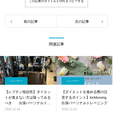
この記事のタイトルとURLをコピーする
前の記事
次の記事
関連記事
トレーナー
トレーナー
【レプチン抵抗性】ダイエッ
【ダイエットを進める際の注
トが進まない方は疑ってみる
意するポイント】kickboxing
べき 出張パーソナルトレ
出張パーソナルトレーニング
ーニング
2022.11.16
2022.11.03