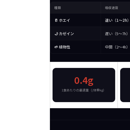
種類
吸収速度
🥛 ホエイ
速い（1〜2h
🌙 カゼイン
遅い（5〜7h）
🌱 植物性
中間（2〜4h）
0.4g
1食あたりの最適量（/体重kg）