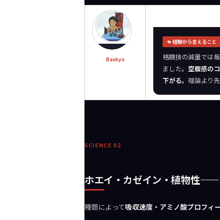
👊 経験から言えること
格闘技の減量では毎
Bankyo
ました。
空腹感のコ
下がる。
理論より先
SCIENCE 02
ホエイ・カゼイン・植物性——
種類によって
吸収速度・アミノ酸プロフィ