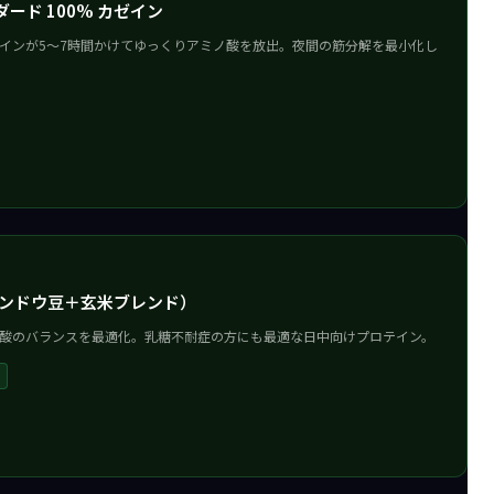
タンダード 100% カゼイン
インが5〜7時間かけてゆっくりアミノ酸を放出。夜間の筋分解を最小化し
（エンドウ豆＋玄米ブレンド）
酸のバランスを最適化。乳糖不耐症の方にも最適な日中向けプロテイン。