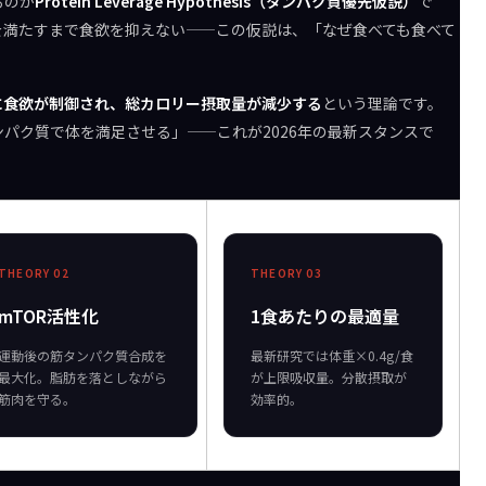
るのが
Protein Leverage Hypothesis（タンパク質優先仮説）
で
を満たすまで食欲を抑えない——この仮説は、「なぜ食べても食べて
に食欲が制御され、総カロリー摂取量が減少する
という理論です。
パク質で体を満足させる」——これが2026年の最新スタンスで
THEORY 02
THEORY 03
mTOR活性化
1食あたりの最適量
運動後の筋タンパク質合成を
最新研究では体重×0.4g/食
最大化。脂肪を落としながら
が上限吸収量。分散摂取が
筋肉を守る。
効率的。