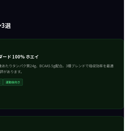
ン3選
ンダード 100% ホエイ
たりタンパク質24g、BCAA5.5g配合。3種ブレンドで吸収効率を最適
評があります。
証
運動後向き