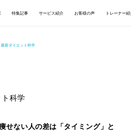
E
特集記事
サービス紹介
お客様の声
トレーナー紹
26年 最新ダイエット科学
個別トレーニング
オンラインレッ
パーソナルトレーニ
パーソナルトレーニ
ング
ング
パーソナルトレーナーの選
勝どきでキックボクシング
エット科学
び方｜失敗しない7つの確
をマンツーマンで習えます
運動・体操教室
グループレッス
認ポイントを元日本王者が
か？｜元日本王者が教える
解説
中央区のパーソナル
痩せない人の差は「タイミング」と