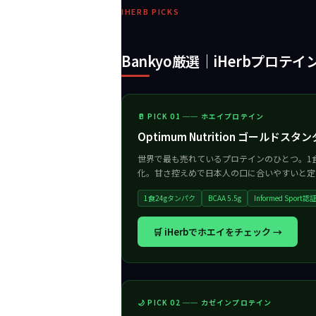
IHERB PICKS
Bankyo厳選｜iHerbプロテイ
🥛 PICK 01 ── ホエイプロテイン
Optimum Nutrition ゴールドスタ
世界で最も売れているプロテインのひとつ。1食あ
化。甘さ控えめで日本人の口に合いやすいと定
1食24gタンパク
BCAA 5.5g
Informed Sport認
🛒 iHerbでホエイをチェック →
🌙 PICK 02 ── カゼインプロテイン