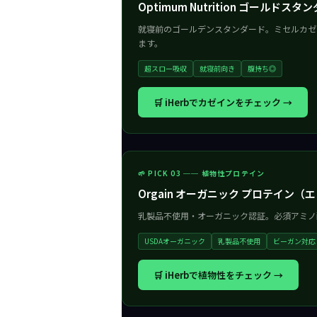
Optimum Nutrition ゴールドス
就寝前のゴールデンスタンダード。ミセルカゼ
ます。
超スロー吸収
就寝前向き
腹持ち◎
🛒 iHerbでカゼインをチェック →
🌱 PICK 03 ── 植物性プロテイン
Orgain オーガニック プロテイン
乳製品不使用・オーガニック認証。必須アミノ
USDAオーガニック
乳製品不使用
ビーガン対応
🛒 iHerbで植物性をチェック →