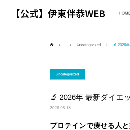
【公式】伊東伴恭WEB
HOM
Uncategorized
🔬 20
トレーナーとして
出張パーソナルトレ
パーソナルトレーニ
Uncategorized
ーニング
ング
自宅に器具がなくてもキッ
キックボクシングで本当に
🔬 2026年 最新ダイ
クボクシングはできる？｜
痩せますか？｜元日本王者
出張 講演 セミナー
東京 出張パーソナル 元日
が消費カロリーと週の回数
2026.05.18
本王者
で答えます
プロテインで痩せる人と