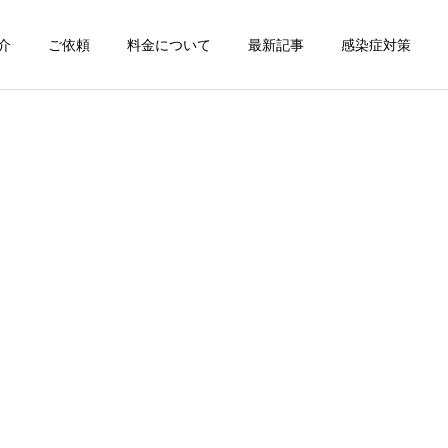
介
ご依頼
料金について
最新記事
感染症対策
詳細を見る
スン
チャンピオン体験
出張パーソナルトレ
出張パーソナルトレ
ーニング
ーニング
部屋が狭くても出張パーソ
パーソナルって結局いくら
ナルは受けられる？｜東京
かかるの？ ジムと出張で何
ン
出張キックボクシング 元日
が違うの？
本王者