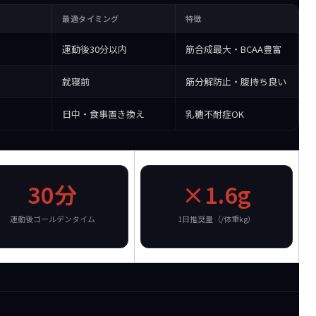
最適タイミング
特徴
）
運動後30分以内
筋合成最大・BCAA豊富
就寝前
筋分解防止・腹持ち良い
日中・食事置き換え
乳糖不耐症OK
30分
×1.6g
運動後ゴールデンタイム
1日推奨量（/体重kg）