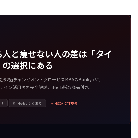
る人と痩せない人の差は「タイ
」の選択にある
技2冠チャンピオン・グロービスMBAのBankyoが、
イン活用法を完全解説。iHerb厳選商品付き。
向け
🛒 iHerbリンクあり
👊 NSCA-CPT監修