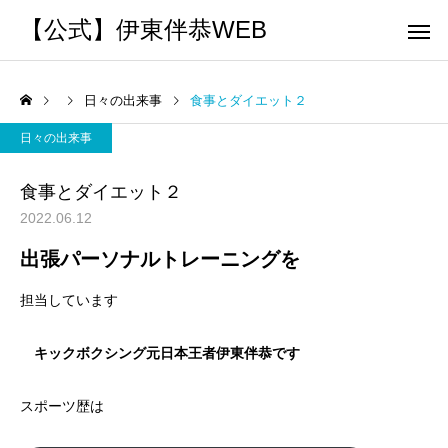
【公式】伊東伴恭WEB
日々の出来事
食事とダイエット２
日々の出来事
食事とダイエット２
2022.06.12
トレーナーとして
個別トレー
出張パーソナルトレーニングを
パーソナルトレーニ
パーソナルトレーニ
ング
ング
担当しています
キックボクシングで本当に
パーソナルトレーナー
痩せますか？｜元日本王者
び方｜失敗しない7つの
出張 講演 セミナー
運動・体操
キックボクシング元日本王者伊東伴恭です
が消費カロリーと週の回数
認ポイントを元日本王
で答えます
解説
スポーツ歴は