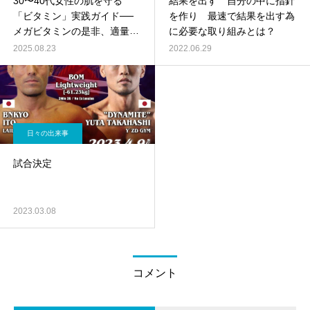
30〜40代女性の肌を守る
結果を出す 自分の中に指針
「ビタミン」実践ガイド──
を作り 最速で結果を出す為
メガビタミンの是非、適量、
に必要な取り組みとは？
食品とサプリ、ダイエット連
2025.08.23
2022.06.29
動
日々の出来事
試合決定
2023.03.08
コメント