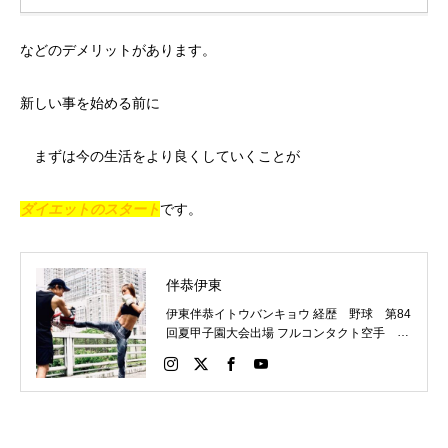
などのデメリットがあります。
新しい事を始める前に
まずは今の生活をより良くしていくことが
ダイエットのスタート
です。
伴恭伊東
伊東伴恭イトウバンキョウ 経歴 野球 第84
回夏甲子園大会出場 フルコンタクト空手 日
本代表 キックボクシング JNETWORKスー
パーライト級新人王 FOKウェルター級王者
WMCライト級日本王者 トレーニング依頼は
こちらから 伊東伴恭HP https://itobankyo.jp/