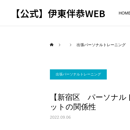
【公式】伊東伴恭WEB
HOM
出張パーソナルトレーニング
トレーナーとして
出張パーソナルトレ
パーソナルトレーニ
出張パーソナルトレーニング
ーニング
ング
自宅に器具がなくてもキッ
キックボクシングで本当に
【新宿区 パーソナル
クボクシングはできる？｜
痩せますか？｜元日本王者
出張 講演 セミナー
東京 出張パーソナル 元日
が消費カロリーと週の回数
ットの関係性
本王者
で答えます
2022.09.06