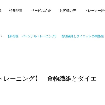
E
特集記事
サービス紹介
お客様の声
トレーナー紹
【新宿区 パーソナルトレーニング】 食物繊維とダイエットの関係性
個別トレーニング
オンラインレッ
パーソナルトレーニ
パーソナルトレーニ
ング
ング
パーソナルトレーナーの選
勝どきでキックボクシング
トレーニング】 食物繊維とダイエ
び方｜失敗しない7つの確
をマンツーマンで習えます
運動・体操教室
グループレッス
認ポイントを元日本王者が
か？｜元日本王者が教える
解説
中央区のパーソナル