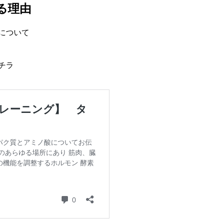
る理由
について
チラ