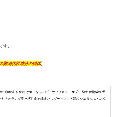
です。
の難消化性成分の総体
】
後の 血糖値 や 便秘 が気になる方に】 サプリメント サプリ 菊芋 食物繊維 天
ポッキリ オランダ産 水溶性食物繊維 パウダー イヌリア顆粒 いぬりん ロハスタ