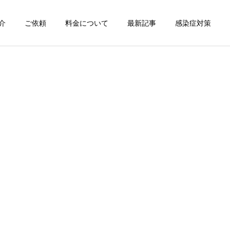
介
ご依頼
料金について
最新記事
感染症対策
詳細を見る
スン
チャンピオン体験
出張パーソナルトレ
出張パーソナルトレ
ーニング
ーニング
部屋が狭くても出張パーソ
パーソナルって結局いくら
ナルは受けられる？｜東京
かかるの？ ジムと出張で何
ン
出張キックボクシング 元日
が違うの？
本王者