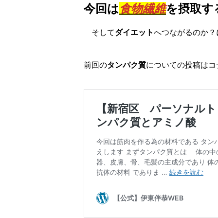
今回は
食物繊維
を摂取す
そして
ダイエット
へつながるのか？
前回の
タンパク質
についての投稿はコ