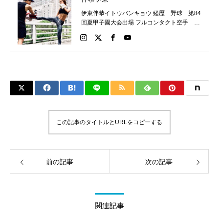
伊東伴恭イトウバンキョウ 経歴 野球 第84
回夏甲子園大会出場 フルコンタクト空手 日
本代表 キックボクシング JNETWORKスー
パーライト級新人王 FOKウェルター級王者
WMCライト級日本王者 トレーニング依頼は
こちらから 伊東伴恭HP https://itobankyo.jp/
この記事のタイトルとURLをコピーする
前の記事
次の記事
関連記事