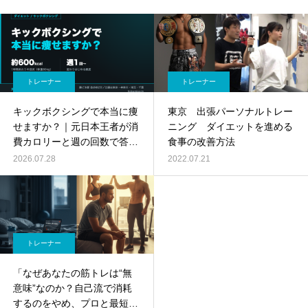
トレーナー
トレーナー
キックボクシングで本当に痩
東京 出張パーソナルトレー
せますか？｜元日本王者が消
ニング ダイエットを進める
費カロリーと週の回数で答え
食事の改善方法
ます
2026.07.28
2022.07.21
トレーナー
「なぜあなたの筋トレは“無
意味”なのか？自己流で消耗
するのをやめ、プロと最短で