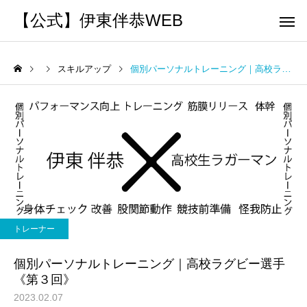
【公式】伊東伴恭WEB
スキルアップ
個別パーソナルトレーニング｜高校ラグビー選手《第３回》
トレーナーとして
個別トレー
パーソナルトレーニ
パーソナルトレーニ
ング
ング
キックボクシングで本当に
パーソナルトレーナー
痩せますか？｜元日本王者
び方｜失敗しない7つの
トレーナー
出張 講演 セミナー
運動・体操
が消費カロリーと週の回数
認ポイントを元日本王
個別パーソナルトレーニング｜高校ラグビー選手
で答えます
解説
《第３回》
2023.02.07