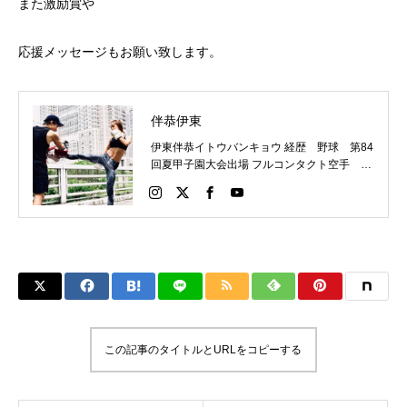
また激励賞や
応援メッセージもお願い致します。
伴恭伊東
伊東伴恭イトウバンキョウ 経歴 野球 第84
回夏甲子園大会出場 フルコンタクト空手 日
本代表 キックボクシング JNETWORKスー
パーライト級新人王 FOKウェルター級王者
WMCライト級日本王者 トレーニング依頼は
こちらから 伊東伴恭HP https://itobankyo.jp/
この記事のタイトルとURLをコピーする