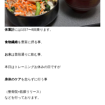
体重計
には1日7〜8回乗ります。
食物繊維
を豊富に摂る事、
お水
は普段通りに飲む事、
本日はトレーニングお休みの日ですが
身体のケア
を怠らずに行う事
（整骨院+筋膜リリース）
などを行っております。