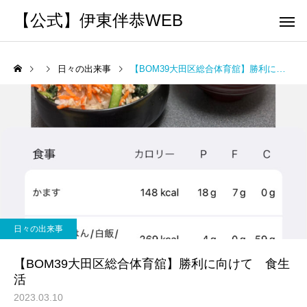
【公式】伊東伴恭WEB
日々の出来事
【BOM39大田区総合体育舘】勝利に向けて 食生活
トレーナーとして
個別トレー
パーソナルトレーニ
パーソナルトレーニ
ング
ング
キックボクシングで本当に
パーソナルトレーナー
痩せますか？｜元日本王者
び方｜失敗しない7つの
日々の出来事
出張 講演 セミナー
運動・体操
が消費カロリーと週の回数
認ポイントを元日本王
【BOM39大田区総合体育舘】勝利に向けて 食生
で答えます
解説
活
2023.03.10