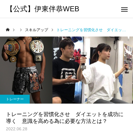
【公式】伊東伴恭WEB
スキルアップ
トレーニングを習慣化させ ダイエットを成功に導く 意識を高める為に必要な方法とは？
トレーナーとして
個別トレー
パーソナルトレーニ
パーソナルトレーニ
ング
ング
キックボクシングで本当に
パーソナルトレーナー
痩せますか？｜元日本王者
び方｜失敗しない7つの
トレーナー
出張 講演 セミナー
運動・体操
が消費カロリーと週の回数
認ポイントを元日本王
トレーニングを習慣化させ ダイエットを成功に
で答えます
解説
導く 意識を高める為に必要な方法とは？
2022.06.28