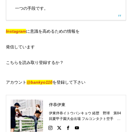
一つの手段です。
Instagram
に意識を高めるための情報を
発信しています
こちらを読み取り登録するか？
アカウント
@bankyo110
を登録して下さい
伴恭伊東
伊東伴恭イトウバンキョウ 経歴 野球 第84
回夏甲子園大会出場 フルコンタクト空手 日
本代表 キックボクシング JNETWORKスー
パーライト級新人王 FOKウェルター級王者